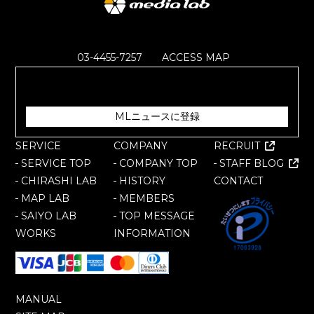
〒151-0051
東京都渋谷区千駄ケ谷
2-1-8 Barbizon8 5F
03-4455-7257
ACCESS MAP
【無料メルマガ】
今日から使えるWeb知識を配信中！
MLニュースに登録
SERVICE
COMPANY
RECRUIT
SERVICE TOP
COMPANY TOP
STAFF BLOG
CHIRASHI LAB
HISTORY
CONTACT
MAP LAB
MEMBERS
SAIYO LAB
TOP MESSAGE
WORKS
INFORMATION
MANUAL