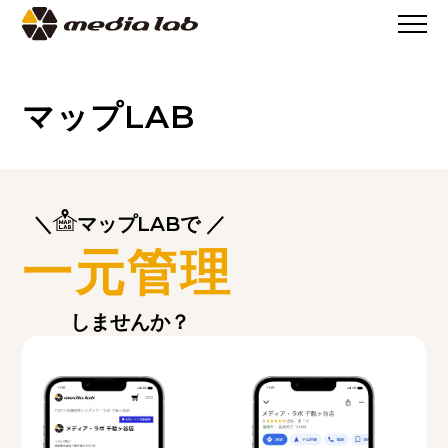
>
SERVICE
>
マップLAB
マップLAB
＼
マップLABで ／
一元管理
しませんか？
と